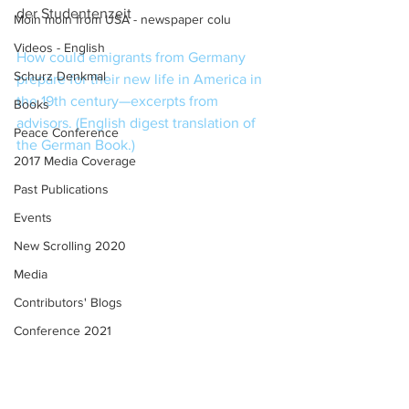
der Studentenzeit
Moin moin from USA - newspaper colu
Videos - English
How could emigrants from Germany 
Schurz Denkmal
prepare for their new life in America in 
the 19th century—excerpts from 
Books
advisors. (English digest translation of 
Peace Conference
the German Book.)
2017 Media Coverage
Past Publications
Events
New Scrolling 2020
Media
Contributors' Blogs
Conference 2021