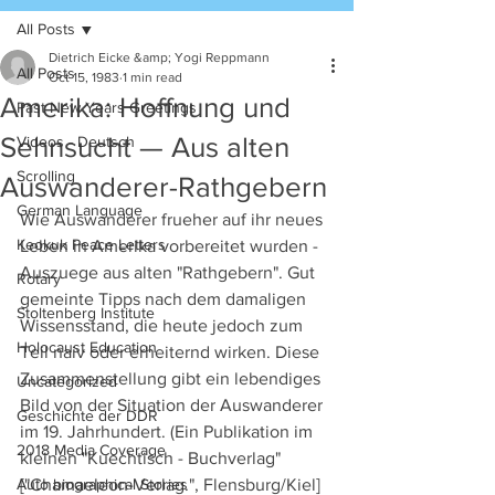
All Posts
Dietrich Eicke &amp; Yogi Reppmann
All Posts
Oct 15, 1983
1 min read
Amerika: Hoffnung und
Past New Years Greetings
Sehnsucht — Aus alten
Videos - Deutsch
Scrolling
Auswanderer-Rathgebern
German Language
Wie Auswanderer frueher auf ihr neues 
Keokuk Peace Letters
Leben in Amerika vorbereitet wurden - 
Auszuege aus alten "Rathgebern". Gut 
Rotary
gemeinte Tipps nach dem damaligen 
Stoltenberg Institute
Wissensstand, die heute jedoch zum 
Holocaust Education
Teil naiv oder erheiternd wirken. Diese 
Zusammenstellung gibt ein lebendiges 
Uncategorized
Bild von der Situation der Auswanderer 
Geschichte der DDR
im 19. Jahrhundert. (Ein Publikation im 
2018 Media Coverage
kleinen "Kuechtisch - Buchverlag" 
Auto biographical Stories
["Chamaeleon-Verlag.", Flensburg/Kiel] 